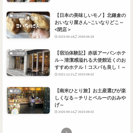
【日本の美味しいモノ】北鎌倉の
一時帰国
おいなり屋さん~こいなりどこ～
<閉店＞
2023-06-19
2026-06-29
【宿泊体験記】赤坂アーバンホテ
一時帰国
ル～清潔感溢れる大使館近くのお
すすめホテル！コスパも良し！～
2021-12-21
2023-08-02
【南米ひとり旅】お土産選びが楽
南米
しくなる～チリとペルーのおみや
げ～
2020-09-14
2023-08-02