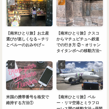
【南米ひとり旅】お土産
【南米ひとり旅】クスコ
選びが楽しくなる～チリ
からマチュピチュへ鉄道
とペルーのおみやげ～
での行き方 ② ~ オリャン
タイタンボへの移動方法~
米国の携帯番号を格安で
【南米ひとり旅】ペル
維持する方法①
ー・リマ空港とミラフロ
ーレス間の移動方法 ~昼間