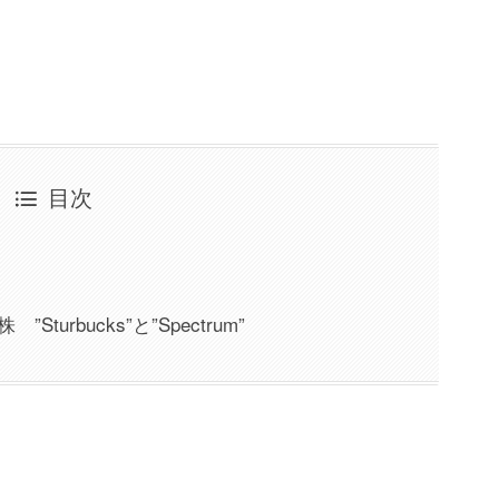
目次
urbucks”と”Spectrum”