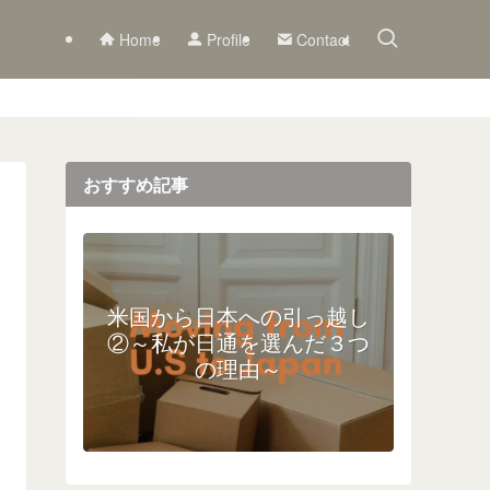
Home
Profile
Contact
おすすめ記事
米国から日本への引っ越し
②～私が日通を選んだ３つ
の理由～